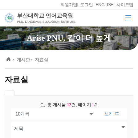
Skip Menu
회원가입
로그인
ENGLISH
사이트맵
부산대학교 언어교육원
메뉴
PNU, LANGUAGE EDUCATION INSTITUTE.
Arise PNU, 같이 더 높게
메인
게시판
자료실
자료실
총 게시물
12
건, 페이지
1
/
2
보기
한번에 보여질 게시물 갯수
검색
검색내용