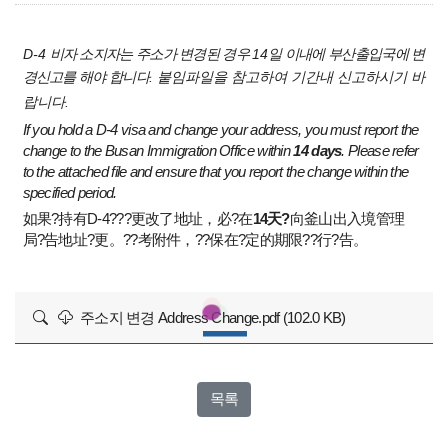
D-4
비자 소지자는 주소가 변경된 경우
14
일 이내에 부산출입국에 변
경신고를 해야 합니다
. 붙임파일을 참고하여 기간내 신고하시기 바
랍니다.
If you hold a D-4 visa and change your address, you must report the
change to the Busan Immigration Office within
14 days
. Please refer
to the attached file and ensure that you report the change within the
specified period.
如果?持有D-4???更改了地址，必?在
14天?
向釜山出入境管理
局?告地址?更。??考附件，??保在?定的期限??行?告。
주소지 변경 Address Change.pdf (102.0 KB)
목록